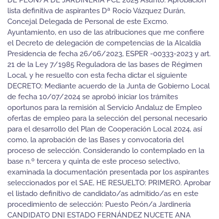
DE PEÓN/A DE JARDINERÍA PCL 2025 Asunto: Aprobación
lista definitiva de aspirantes Dª Rocío Vázquez Durán,
Concejal Delegada de Personal de este Excmo.
Ayuntamiento, en uso de las atribuciones que me confiere
el Decreto de delegación de competencias de la Alcaldía
Presidencia de fecha 26/06/2023, ESPER -00333-2023 y art.
21 de la Ley 7/1985 Reguladora de las bases de Régimen
Local, y he resuelto con esta fecha dictar el siguiente
DECRETO: Mediante acuerdo de la Junta de Gobierno Local
de fecha 10/07/2024 se aprobó iniciar los trámites
oportunos para la remisión al Servicio Andaluz de Empleo
ofertas de empleo para la selección del personal necesario
para el desarrollo del Plan de Cooperación Local 2024, así
como, la aprobación de las Bases y convocatoria del
proceso de selección. Considerando lo contemplado en la
base n.º tercera y quinta de este proceso selectivo,
examinada la documentación presentada por los aspirantes
seleccionados por el SAE, HE RESUELTO: PRIMERO. Aprobar
el listado definitivo de candidato/as admitido/as en este
procedimiento de selección: Puesto Peón/a Jardinería
CANDIDATO DNI ESTADO FERNÁNDEZ NUCETE ANA