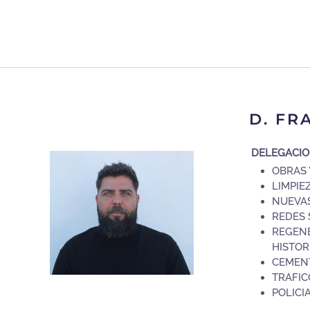
D. FR
DELEGACI
OBRAS 
LIMPIE
NUEVA
REDES 
REGEN
HISTOR
CEMENT
TRAFIC
POLICI