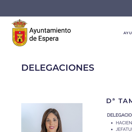
Skip to main content
AY
DELEGACIONES
Dª T
DELEGACI
HACIEN
JEFATU