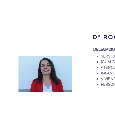
Dª RO
DELEGACI
SERVIC
IGUALD
ATENCO
INFANC
VIVIEN
PERSON