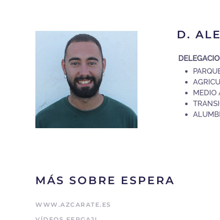
D. A
DELEGACI
PARQUE
AGRICU
MEDIO 
TRANSI
ALUMB
MÁS SOBRE ESPERA
WWW.AZCARATE.ES
VÍDEOS FERGAJI