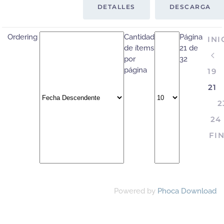
DETALLES
DESCARGA
Ordering
Cantidad
Página
INI
de ítems
21 de
por
32
página
19
21
2
24
FI
Powered by
Phoca Download