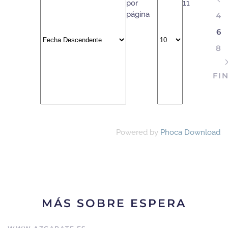
por
11
página
4
6
8
FI
Powered by
Phoca Download
MÁS SOBRE ESPERA