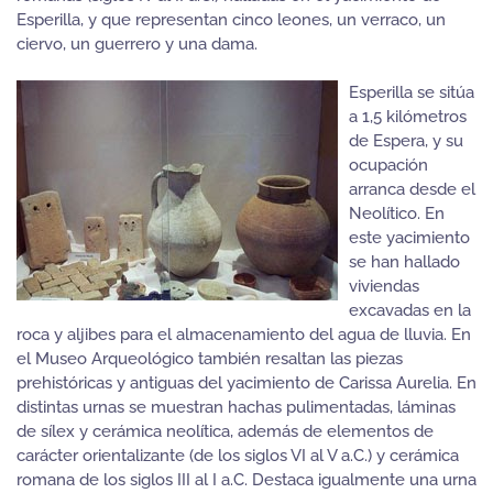
Esperilla, y que representan cinco leones, un verraco, un
ciervo, un guerrero y una dama.
Esperilla se sitúa
a 1,5 kilómetros
de Espera, y su
ocupación
arranca desde el
Neolítico. En
este yacimiento
se han hallado
viviendas
excavadas en la
roca y aljibes para el almacenamiento del agua de lluvia. En
el Museo Arqueológico también resaltan las piezas
prehistóricas y antiguas del yacimiento de Carissa Aurelia. En
distintas urnas se muestran hachas pulimentadas, láminas
de sílex y cerámica neolítica, además de elementos de
carácter orientalizante (de los siglos VI al V a.C.) y cerámica
romana de los siglos III al I a.C. Destaca igualmente una urna