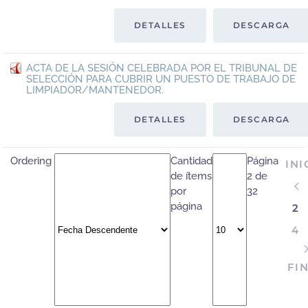
DETALLES
DESCARGA
ACTA DE LA SESIÓN CELEBRADA POR EL TRIBUNAL DE
SELECCIÓN PARA CUBRIR UN PUESTO DE TRABAJO DE
LIMPIADOR/MANTENEDOR.
DETALLES
DESCARGA
Ordering
Cantidad
Página
INI
de ítems
2 de
por
32
página
2
4
FI