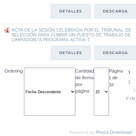
DETALLES
DESCARGA
ACTA DE LA SESIÓN CELEBRADA POR EL TRIBUNAL DE
SELECCIÓN PARA CUBRIR UN PUESTO DE TRABAJO DE
LIMPIADOR/A PROGRAMA ACTIVA-T.
DETALLES
DESCARGA
Ordering
Cantidad
Página
1
de ítems
1 de
3
por
32
página
FIN
Powered by
Phoca Download