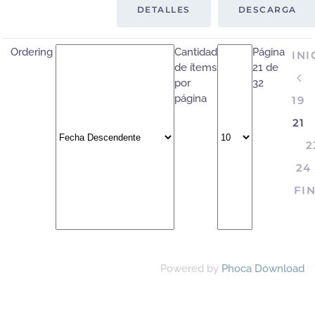
DETALLES
DESCARGA
Ordering
Cantidad
Página
INI
de ítems
21 de
por
32
página
19
21
2
24
FI
Powered by
Phoca Download