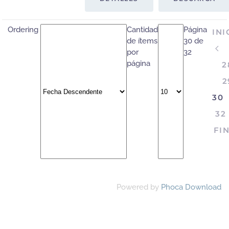
Ordering
Cantidad
Página
INI
de ítems
30 de
por
32
página
2
2
30
32
FI
Powered by
Phoca Download